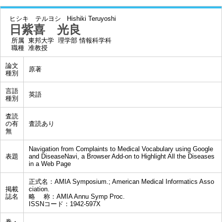
ヒシキ テルヨシ
Hishiki Teruyoshi
日紫喜 光良
所属
東邦大学 理学部 情報科学科
職種
准教授
論文
原著
種別
言語
英語
種別
査読
の有
査読あり
無
Navigation from Complaints to Medical Vocabulary using Google
表題
and DiseaseNavi, a Browser Add-on to Highlight All the Diseases
in a Web Page
正式名：AMIA Symposium.; American Medical Informatics Asso
掲載
ciation.
誌名
略 称：AMIA Annu Symp Proc.
ISSNコード：1942-597X
巻・