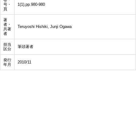
号・
1(1),pp.980-980
頁
著
者・
Teruyoshi Hishiki, Junji Ogawa
共著
者
担当
筆頭著者
区分
発行
2010/11
年月