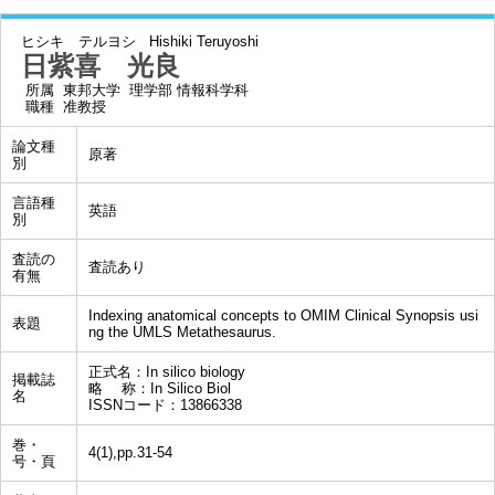
ヒシキ テルヨシ
Hishiki Teruyoshi
日紫喜 光良
所属
東邦大学 理学部 情報科学科
職種
准教授
論文種
原著
別
言語種
英語
別
査読の
査読あり
有無
Indexing anatomical concepts to OMIM Clinical Synopsis usi
表題
ng the UMLS Metathesaurus.
正式名：In silico biology
掲載誌
略 称：In Silico Biol
名
ISSNコード：13866338
巻・
4(1),pp.31-54
号・頁