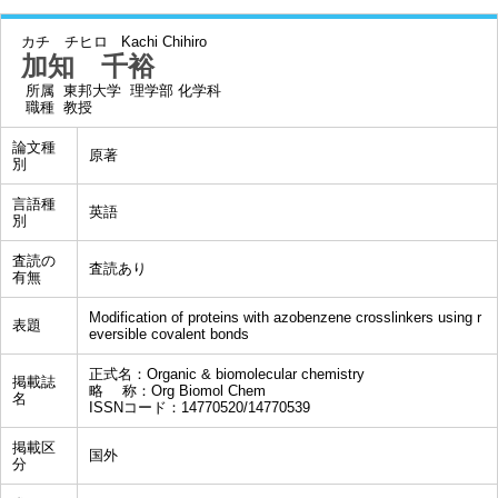
カチ チヒロ
Kachi Chihiro
加知 千裕
所属
東邦大学 理学部 化学科
職種
教授
論文種
原著
別
言語種
英語
別
査読の
査読あり
有無
Modification of proteins with azobenzene crosslinkers using r
表題
eversible covalent bonds
正式名：Organic & biomolecular chemistry
掲載誌
略 称：Org Biomol Chem
名
ISSNコード：14770520/14770539
掲載区
国外
分