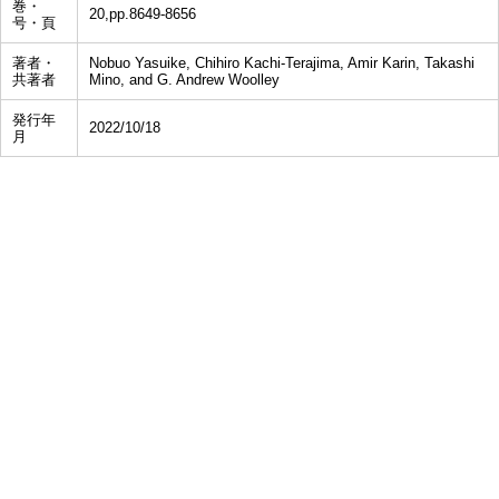
巻・
20,pp.8649-8656
号・頁
著者・
Nobuo Yasuike, Chihiro Kachi-Terajima, Amir Karin, Takashi
共著者
Mino, and G. Andrew Woolley
発行年
2022/10/18
月