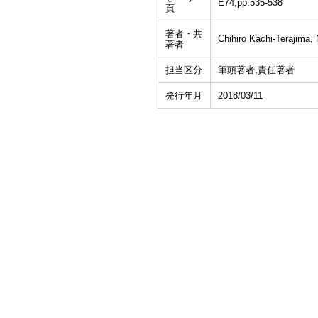
E74,pp.535-538
頁
著者・共
Chihiro Kachi-Terajima,
著者
担当区分
筆頭著者,責任著者
発行年月
2018/03/11