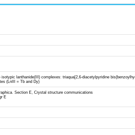
 isotypic lanthanide(III) complexes: triaqua[2,6-diacetylpyridine bis(benzoylhy
tes (LnIII = Tb and Dy)
hica. Section E, Crystal structure communications
r E