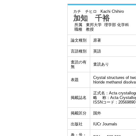
カチ チヒロ
Kachi Chihiro
加知 千裕
所属
東邦大学 理学部 化学科
職種
教授
論文種別
原著
言語種別
英語
査読の有
査読あり
無
Crystal structures of two
表題
hloride methanol disolva
正式名：Acta crystallograp
掲載誌名
略 称：Acta Crystallog
ISSNコード：20569890
掲載区分
国外
出版社
IUCr Journals
巻・号・