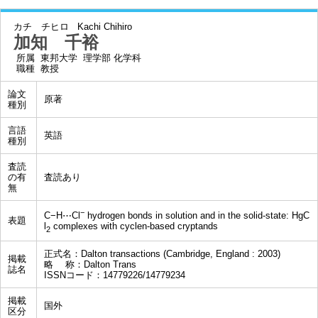
カチ チヒロ
Kachi Chihiro
加知 千裕
所属
東邦大学 理学部 化学科
職種
教授
論文
原著
種別
言語
英語
種別
査読
の有
査読あり
無
−
C−H⋯Cl
hydrogen bonds in solution and in the solid-state: HgC
表題
l
complexes with cyclen-based cryptands
2
正式名：Dalton transactions (Cambridge, England : 2003)
掲載
略 称：Dalton Trans
誌名
ISSNコード：14779226/14779234
掲載
国外
区分