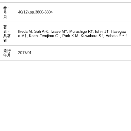
巻・
号・
46(12),pp.3800-3804
頁
著
者・
Ikeda M, Sah A-K, Iwase M†, Murashige R†, Ishi-i J†, Hasegaw
共著
a M†, Kachi-Terajima C†, Park K-M, Kuwahara S†, Habata Y＊†
者
発行
2017/01
年月