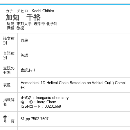
カチ チヒロ
Kachi Chihiro
加知 千裕
所属
東邦大学 理学部 化学科
職種
教授
論文種
原著
別
言語種
英語
別
査読の
査読あり
有無
Homochiral 1D Helical Chain Based on an Achiral Cu(II) Compl
表題
ex
正式名：Inorganic chemistry
掲載誌
略 称：Inorg Chem
名
ISSNコード：00201669
巻・
51,pp.7502-7507
号・頁