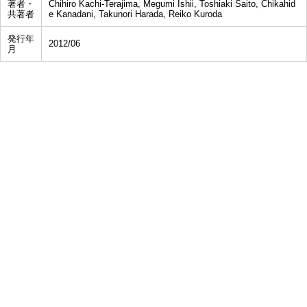
著者・
Chihiro Kachi-Terajima, Megumi Ishii, Toshiaki Saito, Chikahid
共著者
e Kanadani, Takunori Harada, Reiko Kuroda
発行年
2012/06
月