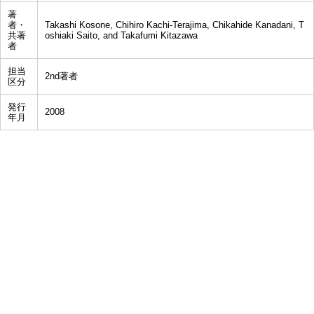
著
者・
Takashi Kosone, Chihiro Kachi-Terajima, Chikahide Kanadani, T
共著
oshiaki Saito, and Takafumi Kitazawa
者
担当
2nd著者
区分
発行
2008
年月