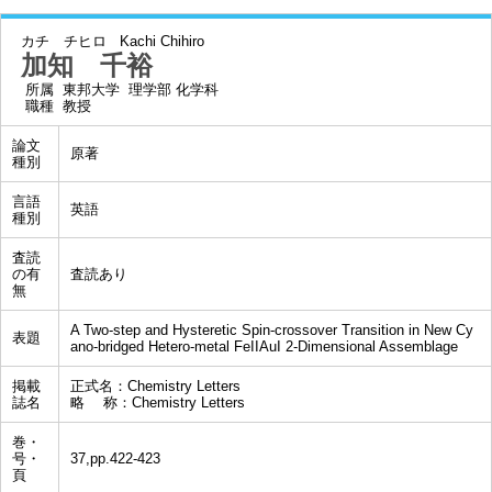
カチ チヒロ
Kachi Chihiro
加知 千裕
所属
東邦大学 理学部 化学科
職種
教授
論文
原著
種別
言語
英語
種別
査読
の有
査読あり
無
A Two-step and Hysteretic Spin-crossover Transition in New Cy
表題
ano-bridged Hetero-metal FeIIAuI 2-Dimensional Assemblage
掲載
正式名：Chemistry Letters
誌名
略 称：Chemistry Letters
巻・
号・
37,pp.422-423
頁