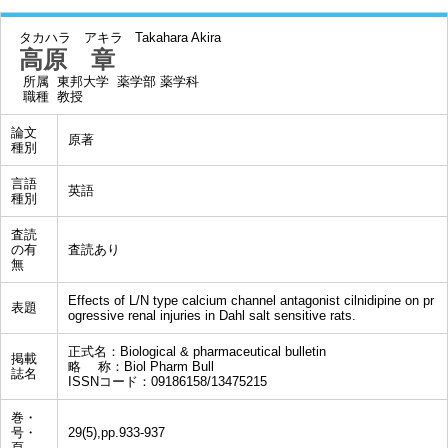
タカハラ アキラ
Takahara Akira
高原 章
所属
東邦大学 薬学部 薬学科
職種
教授
論文
原著
種別
言語
英語
種別
査読
の有
査読あり
無
Effects of L/N type calcium channel antagonist cilnidipine on pr
表題
ogressive renal injuries in Dahl salt sensitive rats.
正式名：Biological & pharmaceutical bulletin
掲載
略 称：Biol Pharm Bull
誌名
ISSNコード：09186158/13475215
巻・
号・
29(5),pp.933-937
頁