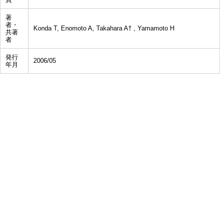
著
者・
Konda T, Enomoto A, Takahara A† , Yamamoto H
共著
者
発行
2006/05
年月