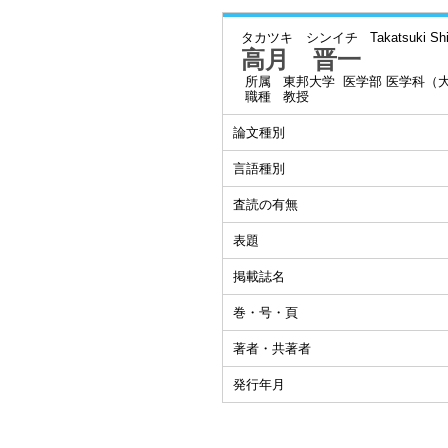
タカツキ シンイチ
Takatsuki Shi
高月 晋一
所属
東邦大学 医学部 医学科（
職種
教授
論文種別
言語種別
査読の有無
表題
掲載誌名
巻・号・頁
著者・共著者
発行年月