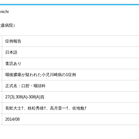
nichi
大森病院）
症例報告
日本語
査読あり
咽後膿瘍が疑われた小児川崎病の1症例
正式名：口腔・咽頭科
27(3),308(A)-308(A)頁
長舩大士†、枝松秀雄†、高月晋一†、佐地勉†
2014/08