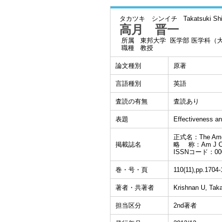
タカツキ シンイチ
Takatsuki Shi
高月 晋一
所属
東邦大学 医学部 医学科（
職種
教授
論文種別
原著
言語種別
英語
査読の有無
査読あり
表題
Effectiveness and
正式名：The Americ
掲載誌名
略 称：Am J Ca
ISSNコード：000
巻・号・頁
110(11),pp.1704
著者・共著者
Krishnan U, Tak
担当区分
2nd著者