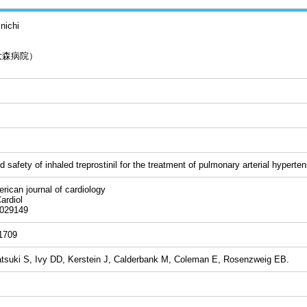
nichi
大森病院）
 safety of inhaled treprostinil for the treatment of pulmonary arterial hyperten
an journal of cardiology
rdiol
29149
-1709
atsuki S, Ivy DD, Kerstein J, Calderbank M, Coleman E, Rosenzweig EB.