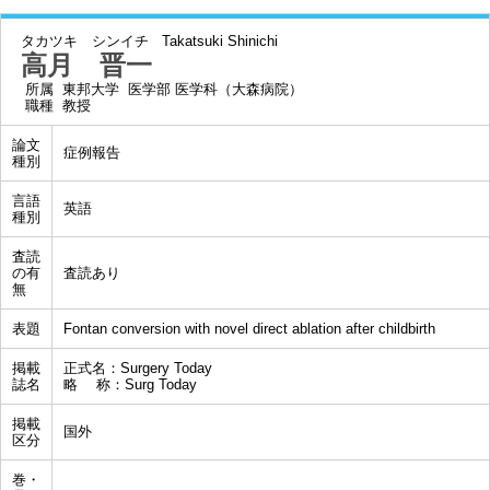
タカツキ シンイチ
Takatsuki Shinichi
高月 晋一
所属
東邦大学 医学部 医学科（大森病院）
職種
教授
論文
症例報告
種別
言語
英語
種別
査読
の有
査読あり
無
表題
Fontan conversion with novel direct ablation after childbirth
掲載
正式名：Surgery Today
誌名
略 称：Surg Today
掲載
国外
区分
巻・