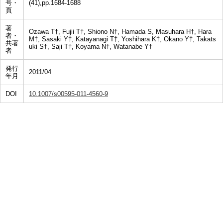
号・
(41),pp.1684-1688
頁
著
Ozawa T†, Fujii T†, Shiono N†, Hamada S, Masuhara H†, Hara
者・
M†, Sasaki Y†, Katayanagi T†, Yoshihara K†, Okano Y†, Takats
共著
uki S†, Saji T†, Koyama N†, Watanabe Y†
者
発行
2011/04
年月
DOI
10.1007/s00595-011-4560-9