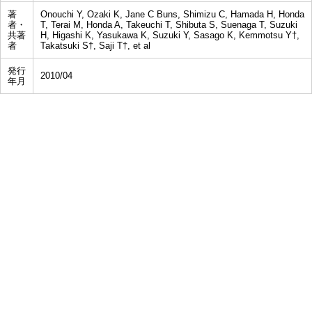
著
Onouchi Y, Ozaki K, Jane C Buns, Shimizu C, Hamada H, Honda
者・
T, Terai M, Honda A, Takeuchi T, Shibuta S, Suenaga T, Suzuki
共著
H, Higashi K, Yasukawa K, Suzuki Y, Sasago K, Kemmotsu Y†,
者
Takatsuki S†, Saji T†, et al
発行
2010/04
年月