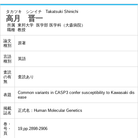
タカツキ シンイチ
Takatsuki Shinichi
高月 晋一
所属
東邦大学 医学部 医学科（大森病院）
職種
教授
論文
原著
種別
言語
英語
種別
査読
の有
査読あり
無
Common variants in CASP3 confer susceptibility to Kawasaki dis
表題
ease
掲載
正式名：Human Molecular Genetics
誌名
巻・
号・
19,pp.2898-2906
頁