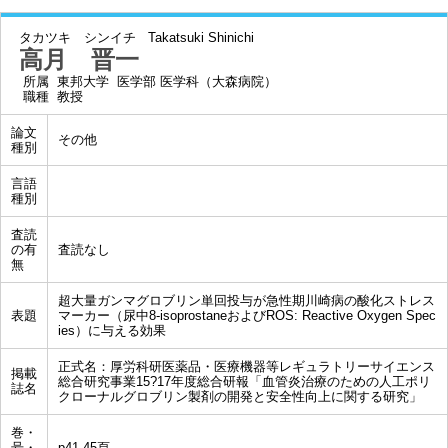
タカツキ シンイチ
Takatsuki Shinichi
高月 晋一
所属
東邦大学 医学部 医学科（大森病院）
職種
教授
論文
その他
種別
言語
種別
査読
の有
査読なし
無
超大量ガンマグロブリン単回投与が急性期川崎病の酸化ストレス
表題
マーカー（尿中8-isoprostaneおよびROS: Reactive Oxygen Spec
ies）に与える効果
正式名：厚労科研医薬品・医療機器等レギュラトリーサイエンス
掲載
総合研究事業15?17年度総合研報「血管炎治療のための人工ポリ
誌名
クローナルグロブリン製剤の開発と安全性向上に関する研究」
巻・
号・
p41-45頁