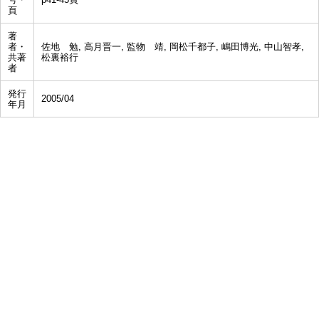
頁
著
者・
佐地 勉, 高月晋一, 監物 靖, 岡松千都子, 嶋田博光, 中山智孝,
共著
松裏裕行
者
発行
2005/04
年月