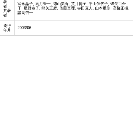
著
富永晶子, 高月晋一, 徳山美香, 荒井博子, 平山佳代子, 蜂矢百合
者・
子, 星野恭子, 蜂矢正彦, 佐藤真理, 寺田直人, 山本重則, 高柳正樹,
共著
諸岡啓一
者
発行
2003/06
年月