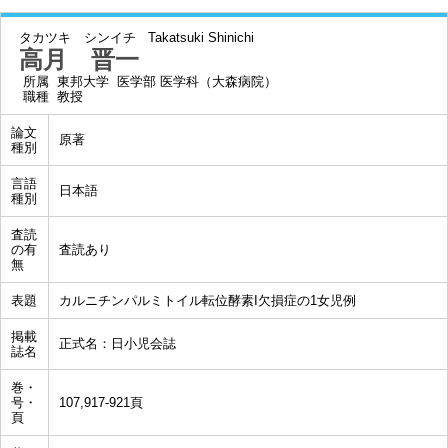
タカツキ シンイチ
Takatsuki Shinichi
高月 晋一
所属
東邦大学 医学部 医学科（大森病院）
職種
教授
論文
原著
種別
言語
日本語
種別
査読
の有
査読あり
無
表題
カルニチンパルミトイル転位酵素I欠損症の1女児例
掲載
正式名：日小児会誌
誌名
巻・
号・
107,917-921頁
頁