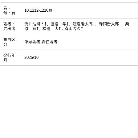
巻・
10,1212-1216頁
号・頁
著者・
浅井浩司＊†、渡邉 学†、渡邉隆太郎†、寺岡晋太郎†、柴
共著者
原 有†、松清 大†，斉田芳久†
担当区
筆頭著者,責任著者
分
発行年
2025/10
月