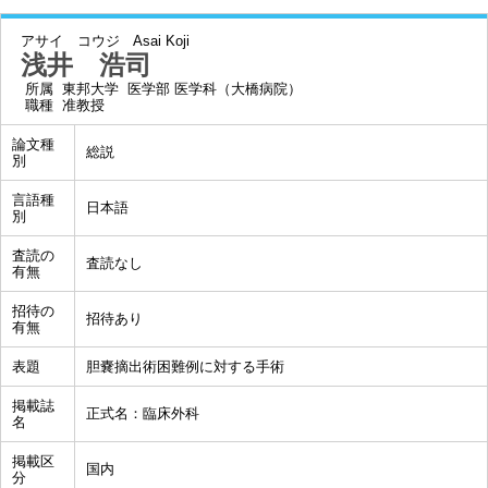
アサイ コウジ
Asai Koji
浅井 浩司
所属
東邦大学 医学部 医学科（大橋病院）
職種
准教授
論文種
総説
別
言語種
日本語
別
査読の
査読なし
有無
招待の
招待あり
有無
表題
胆嚢摘出術困難例に対する手術
掲載誌
正式名：臨床外科
名
掲載区
国内
分