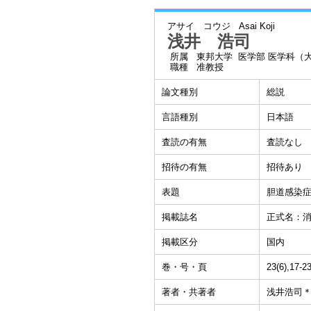
アサイ コウジ
Asai Koji
浅井 浩司
所属
東邦大学 医学部 医学科（
職種
准教授
論文種別
総説
言語種別
日本語
査読の有無
査読なし
招待の有無
招待あり
表題
胆道感染
掲載誌名
正式名：
掲載区分
国内
巻・号・頁
23(6),17-
著者・共著者
浅井浩司＊