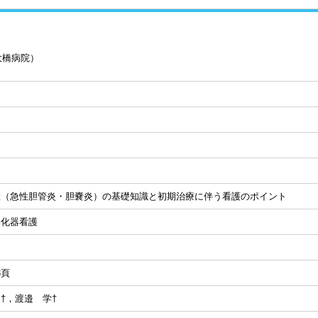
大橋病院）
症（急性胆管炎・胆嚢炎）の基礎知識と初期治療に伴う看護のポイント
消化器看護
23頁
†，渡邉 学†