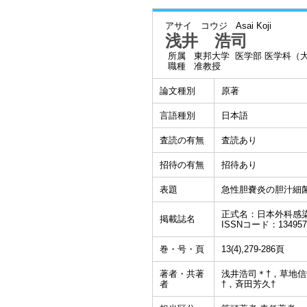
アサイ コウジ
Asai Koji
浅井 浩司
所属
東邦大学 医学部 医学科（
職種
准教授
論文種別
原著
言語種別
日本語
査読の有無
査読あり
招待の有無
招待あり
表題
急性胆嚢炎の胆汁細
正式名：日本外科感
掲載誌名
ISSNコード：134957
巻・号・頁
13(4),279-286頁
著者・共著
浅井浩司＊†，草地信
者
†，斉田芳久†