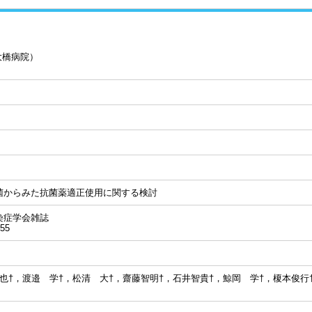
大橋病院）
菌からみた抗菌薬適正使用に関する検討
染症学会雑誌
55
也†，渡邉 学†，松清 大†，齋藤智明†，石井智貴†，鯨岡 学†，榎本俊行