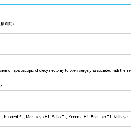
大橋病院）
rsion of laparoscopic cholecystectomy to open surgery associated with the sev
y
, Kusachi S†, Matsukiyo H†, Saito T†, Kodama H†, Enomoto T†, Kiribayas