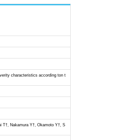
erity characteristics according ton t
hi T†, Nakamura Y†, Okamoto Y†, S