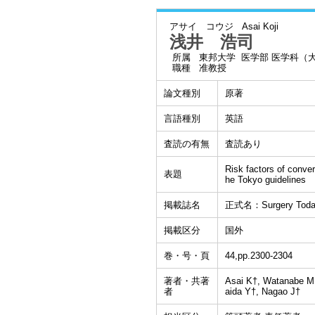
アサイ コウジ
Asai Koji
浅井 浩司
所属
東邦大学 医学部 医学科（
職種
准教授
論文種別
原著
言語種別
英語
査読の有無
査読あり
Risk factors of conve
表題
he Tokyo guidelines
掲載誌名
正式名：Surgery Toda
掲載区分
国外
巻・号・頁
44,pp.2300-2304
著者・共著
Asai K†, Watanabe M†
者
aida Y†, Nagao J†