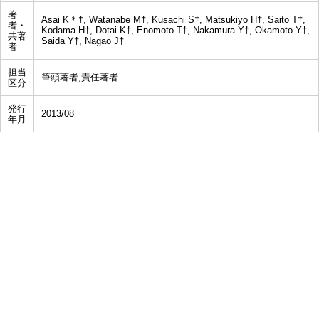
著
Asai K＊†, Watanabe M†, Kusachi S†, Matsukiyo H†, Saito T†,
者・
Kodama H†, Dotai K†, Enomoto T†, Nakamura Y†, Okamoto Y†,
共著
Saida Y†, Nagao J†
者
担当
筆頭著者,責任著者
区分
発行
2013/08
年月