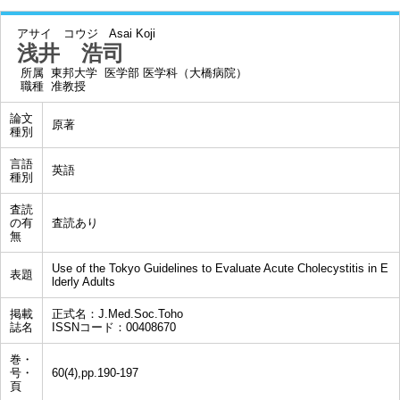
アサイ コウジ
Asai Koji
浅井 浩司
所属
東邦大学 医学部 医学科（大橋病院）
職種
准教授
論文
原著
種別
言語
英語
種別
査読
の有
査読あり
無
Use of the Tokyo Guidelines to Evaluate Acute Cholecystitis in E
表題
lderly Adults
掲載
正式名：J.Med.Soc.Toho
誌名
ISSNコード：00408670
巻・
号・
60(4),pp.190-197
頁