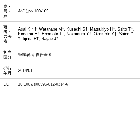
巻・
号・
44(1),pp.160-165
頁
著
Asai K＊†, Watanabe M†, Kusachi S†, Matsukiyo H†, Saito T†,
者・
Kodama H†, Enomoto T†, Nakamura Y†, Okamoto Y†, Saida Y
共著
†, Iijima R†, Nagao J†
者
担当
筆頭著者,責任著者
区分
発行
2014/01
年月
DOI
10.1007/s00595-012-0314-6