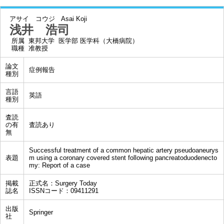
アサイ コウジ
Asai Koji
浅井 浩司
所属
東邦大学 医学部 医学科（大橋病院）
職種
准教授
論文
症例報告
種別
言語
英語
種別
査読
の有
査読あり
無
Successful treatment of a common hepatic artery pseudoaneurys
表題
m using a coronary covered stent following pancreatoduodenecto
my: Report of a case
掲載
正式名：Surgery Today
誌名
ISSNコード：09411291
出版
Springer
社