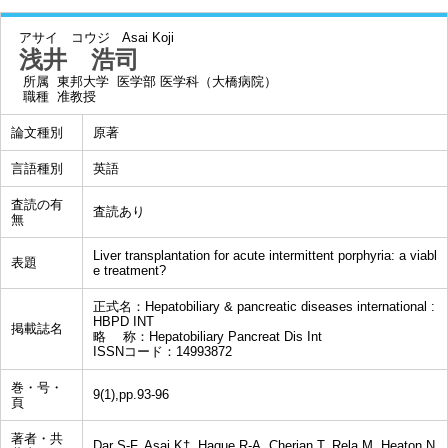
アサイ コウジ
Asai Koji
浅井 浩司
所属
東邦大学 医学部 医学科（大橋病院）
職種
准教授
論文種別
原著
言語種別
英語
査読の有
査読あり
無
Liver transplantation for acute intermittent porphyria: a viabl
表題
e treatment?
正式名：Hepatobiliary & pancreatic diseases international :
HBPD INT
掲載誌名
略 称：Hepatobiliary Pancreat Dis Int
ISSNコード：14993872
巻・号・
9(1),pp.93-96
頁
著者・共
Dar S-F, Asai K†, Haque R-A, Cherian T, Rela M, Heaton N