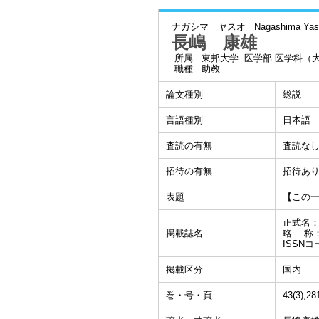
ナガシマ ヤスオ
Nagashima Yas
長嶋 康雄
所属
東邦大学 医学部 医学科（
職種
助教
論文種別
総説
言語種別
日本語
査読の有無
査読な
招待の有無
招待あ
表題
【この一
正式名
掲載誌名
略 称
ISSNコ
掲載区分
国内
巻・号・頁
43(3),2