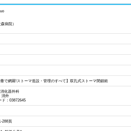
uo
大森病院）
し
り
冊で網羅!ストーマ造設・管理のすべて】双孔式ストーマ閉鎖術
：消化器外科
：消外
ード：03872645
81-288頁