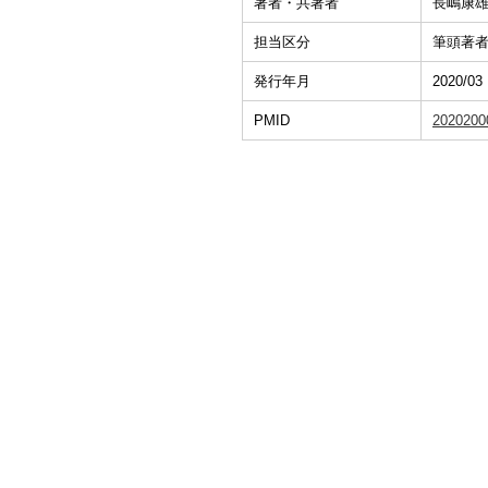
著者・共著者
長嶋康雄
担当区分
筆頭著
発行年月
2020/03
PMID
2020200