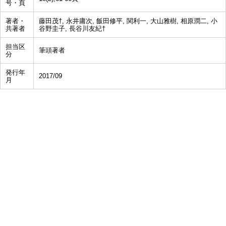
号・頁
著者・
藤田茂†, 永井庸次, 飯田修平, 関利一, 大山雅樹, 相原潤二, 小
共著者
谷野圭子, 長谷川友紀†
担当区
筆頭著者
分
発行年
2017/09
月