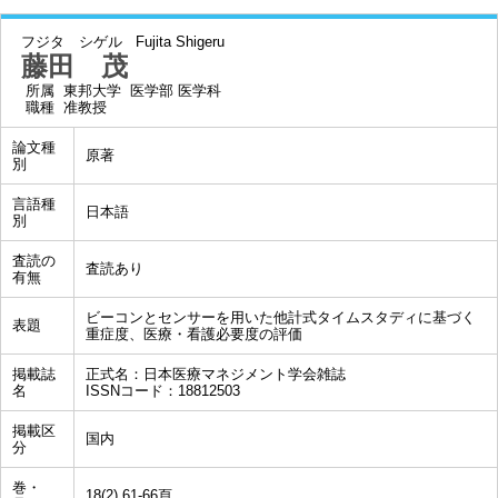
フジタ シゲル
Fujita Shigeru
藤田 茂
所属
東邦大学 医学部 医学科
職種
准教授
論文種
原著
別
言語種
日本語
別
査読の
査読あり
有無
ビーコンとセンサーを用いた他計式タイムスタディに基づく
表題
重症度、医療・看護必要度の評価
掲載誌
正式名：日本医療マネジメント学会雑誌
名
ISSNコード：18812503
掲載区
国内
分
巻・
18(2),61-66頁