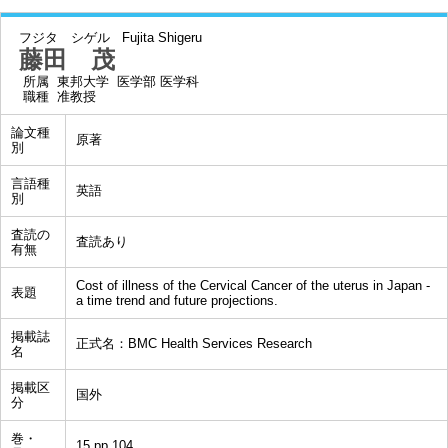
フジタ シゲル
Fujita Shigeru
藤田 茂
所属
東邦大学 医学部 医学科
職種
准教授
論文種
原著
別
言語種
英語
別
査読の
査読あり
有無
Cost of illness of the Cervical Cancer of the uterus in Japan -
表題
a time trend and future projections.
掲載誌
正式名：BMC Health Services Research
名
掲載区
国外
分
巻・
15,pp.104