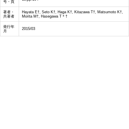
号・頁
著者・
Hayata E†, Seto K†, Haga K†, Kitazawa T†, Matsumoto K†,
共著者
Morita M†, Hasegawa T＊†
発行年
2015/03
月