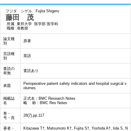
フジタ シゲル
Fujita Shigeru
藤田 茂
所属
東邦大学 医学部 医学科
職種
准教授
論文種
原著
別
言語種
英語
別
査読の
査読あり
有無
Perioperative patient safety indicators and hospital surgical v
表題
olumes.
掲載誌
正式名：BMC Research Notes
名
略 称：BMC Res Notes
巻・
28(7),pp.117
号・頁
著者・
Kitazawa T†, Matsumoto K†, Fujita S†, Yoshida A†, Iida S, N