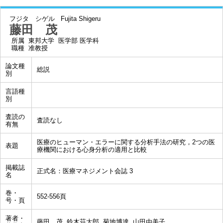
フジタ シゲル
Fujita Shigeru
藤田 茂
所属
東邦大学 医学部 医学科
職種
准教授
論文種
総説
別
言語種
別
査読の
査読なし
有無
医療のヒューマン・エラーに関する分析手法の研究，2つの医
表題
療機関における心身分析の適用と比較
掲載誌
正式名：医療マネジメント会誌 3
名
巻・
552-556頁
号・頁
著者・
藤田 茂, 鈴木荘太郎, 菊地博達, 山田由美子