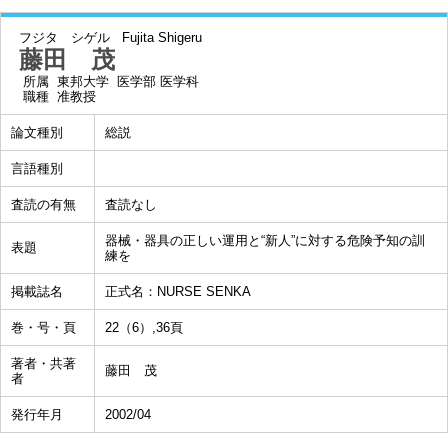
フジタ シゲル
Fujita Shigeru
藤田 茂
所属
東邦大学 医学部 医学科
職種
准教授
論文種別
総説
言語種別
査読の有無
査読なし
器械・器具の正しい運用と“新人”に対する危険予知の訓
表題
練を
掲載誌名
正式名：NURSE SENKA
巻・号・頁
22（6）,36頁
著者・共著
藤田 茂
者
発行年月
2002/04