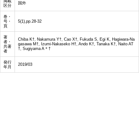
掲載
国外
区分
巻・
号・
5(1),pp.28-32
頁
著
Chiba K†, Nakamura Y†, Cao X†, Fukuda S, Egi K, Hagiwara-Na
者・
gasawa M†, Izumi-Nakaseko H†, Ando K†, Tanaka K†, Naito AT
共著
†, Sugiyama A＊†
者
発行
2019/03
年月