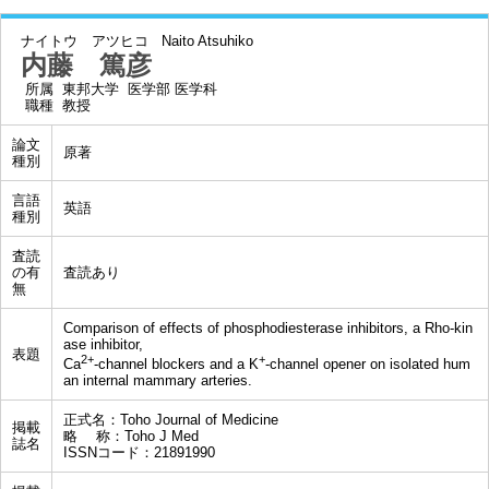
ナイトウ アツヒコ
Naito Atsuhiko
内藤 篤彦
所属
東邦大学 医学部 医学科
職種
教授
論文
原著
種別
言語
英語
種別
査読
の有
査読あり
無
Comparison of effects of phosphodiesterase inhibitors, a Rho-kin
ase inhibitor,
表題
2+
+
Ca
-channel blockers and a K
-channel opener on isolated hum
an internal mammary arteries.
正式名：Toho Journal of Medicine
掲載
略 称：Toho J Med
誌名
ISSNコード：21891990