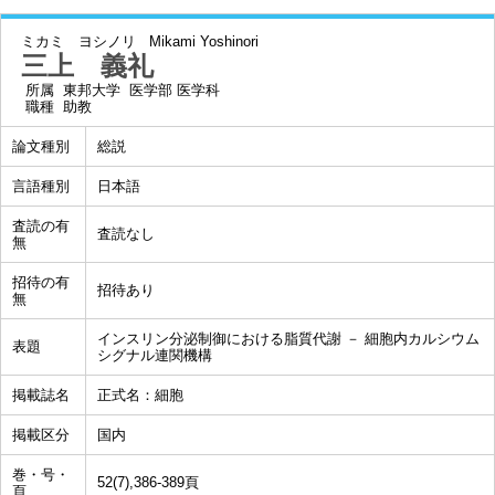
ミカミ ヨシノリ
Mikami Yoshinori
三上 義礼
所属
東邦大学 医学部 医学科
職種
助教
論文種別
総説
言語種別
日本語
査読の有
査読なし
無
招待の有
招待あり
無
インスリン分泌制御における脂質代謝 － 細胞内カルシウム
表題
シグナル連関機構
掲載誌名
正式名：細胞
掲載区分
国内
巻・号・
52(7),386-389頁
頁