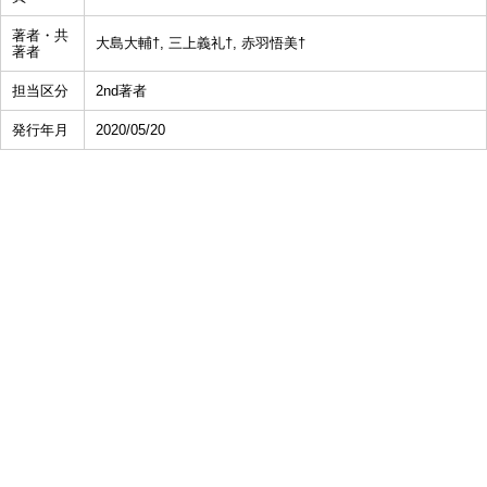
著者・共
大島大輔†, 三上義礼†, 赤羽悟美†
著者
担当区分
2nd著者
発行年月
2020/05/20