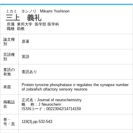
ミカミ ヨシノリ
Mikami Yoshinori
三上 義礼
所属
東邦大学 医学部 医学科
職種
助教
論文種
原著
別
言語種
英語
別
査読の
査読あり
有無
Protein tyrosine phosphatase σ regulates the synapse number
表題
of zebrafish olfactory sensory neurons
正式名：Journal of neurochemistry
掲載誌
略 称：J Neurochem
名
ISSNコード：00223042/14714159
巻・
119(3),pp.532-543
号・頁