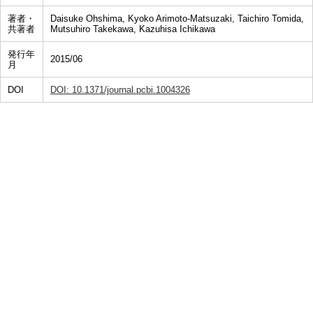
著者・
Daisuke Ohshima, Kyoko Arimoto-Matsuzaki, Taichiro Tomida,
共著者
Mutsuhiro Takekawa, Kazuhisa Ichikawa
発行年
2015/06
月
DOI
DOI: 10.1371/journal.pcbi.1004326