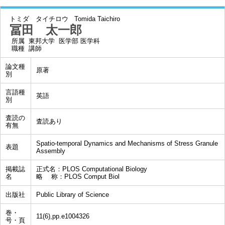
トミダ タイチロウ
Tomida Taichiro
冨田 太一郎
所属
東邦大学 医学部 医学科
職種
講師
論文種
原著
別
言語種
英語
別
査読の
査読あり
有無
Spatio-temporal Dynamics and Mechanisms of Stress Granule
表題
Assembly
掲載誌
正式名：PLOS Computational Biology
名
略 称：PLOS Comput Biol
出版社
Public Library of Science
巻・
11(6),pp.e1004326
号・頁