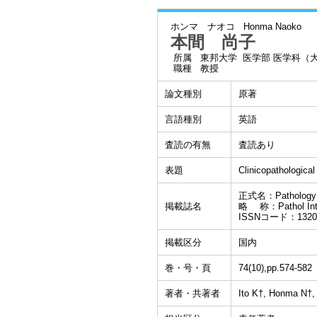
ホンマ ナオコ
Honma Naoko
本間 尚子
所属
東邦大学 医学部 医学科（
職種
教授
論文種別
原著
言語種別
英語
査読の有無
査読あり
表題
Clinicopathologica
正式名：Pathology in
掲載誌名
略 称：Pathol In
ISSNコード：13205
掲載区分
国内
巻・号・頁
74(10),pp.574-582
著者・共著者
Ito K†, Honma N†,