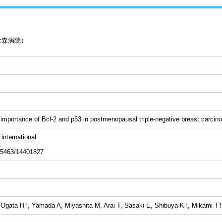
大森病院）
l importance of Bcl-2 and p53 in postmenopausal triple-negative breast carcin
ternational
t
463/14401827
 Ogata H†, Yamada A, Miyashita M, Arai T, Sasaki E, Shibuya K†, Mikami T