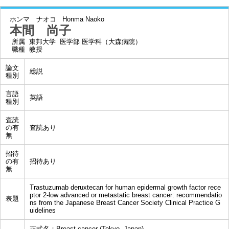
ホンマ ナオコ
Honma Naoko
本間 尚子
所属
東邦大学 医学部 医学科（大森病院）
職種
教授
論文
総説
種別
言語
英語
種別
査読
の有
査読あり
無
招待
の有
招待あり
無
Trastuzumab deruxtecan for human epidermal growth factor rece
ptor 2-low advanced or metastatic breast cancer: recommendatio
表題
ns from the Japanese Breast Cancer Society Clinical Practice G
uidelines
正式名：Breast cancer (Tokyo, Japan)