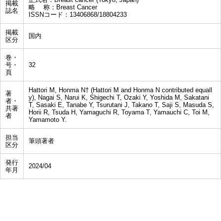
掲載
略 称：Breast Cancer
誌名
ISSNコード：13406868/18804233
掲載
国内
区分
巻・
号・
32
頁
Hattori M, Honma N† (Hattori M and Honma N contributed equall
著
y), Nagai S, Narui K, Shigechi T, Ozaki Y, Yoshida M, Sakatani
者・
T, Sasaki E, Tanabe Y, Tsurutani J, Takano T, Saji S, Masuda S,
共著
Horii R, Tsuda H, Yamaguchi R, Toyama T, Yamauchi C, Toi M,
者
Yamamoto Y.
担当
筆頭著者
区分
発行
2024/04
年月