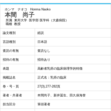
ホンマ ナオコ
Honma Naoko
本間 尚子
所属
東邦大学 医学部 医学科（大森病院）
職種
教授
論文種別
総説
言語種別
日本語
査読の有無
査読なし
招待の有無
招待あり
表題
高齢者乳癌の臨床病理学的特徴
掲載誌名
正式名：乳癌の臨床
巻・号・頁
27(3),277-282頁
著者・共著者
本間尚子、新井冨生、田久保海誉
担当区分
筆頭著者