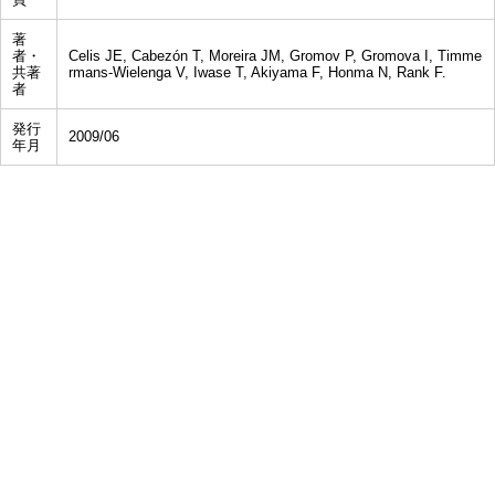
著
者・
Celis JE, Cabezón T, Moreira JM, Gromov P, Gromova I, Timme
共著
rmans-Wielenga V, Iwase T, Akiyama F, Honma N, Rank F.
者
発行
2009/06
年月