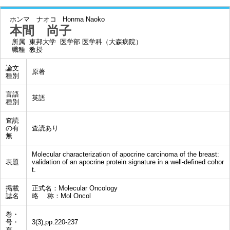
ホンマ ナオコ
Honma Naoko
本間 尚子
所属
東邦大学 医学部 医学科（大森病院）
職種
教授
論文
原著
種別
言語
英語
種別
査読
の有
査読あり
無
Molecular characterization of apocrine carcinoma of the breast:
表題
validation of an apocrine protein signature in a well-defined cohor
t.
掲載
正式名：Molecular Oncology
誌名
略 称：Mol Oncol
巻・
号・
3(3),pp.220-237
頁