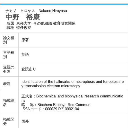
ナカノ ヒロヤス
Nakano Hiroyasu
中野 裕康
所属
東邦大学 その他組織 教育研究関係
職種
特任教授
論文種
原著
別
言語種
英語
別
査読の
査読あり
有無
Identification of the hallmarks of necroptosis and ferroptosis b
表題
y transmission electron microscopy
正式名：Biochemical and biophysical research communicatio
掲載誌
ns
名
略 称：Biochem Biophys Res Commun
ISSNコード：0006291X/10902104
掲載区
国外
分