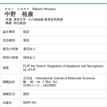
ナカノ ヒロヤス
Nakano Hiroyasu
中野 裕康
所属
東邦大学 その他組織 教育研究関係
職種
特任教授
論文種別
総説
言語種別
英語
査読の有無
査読あり
招待の有無
招待あり
FLIP the Switch: Regulation of Apoptosis and Necroptosis
表題
by cFLIP.
正式名：International Journal of Molecular Sciences
掲載誌名
略 称：Int. J. Mol. Sci
ISSNコード：14220067
掲載区分
国外
出版社
MDPI AG