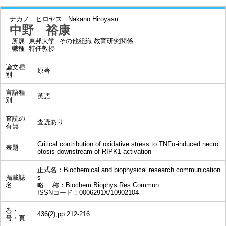
ナカノ ヒロヤス
Nakano Hiroyasu
中野 裕康
所属
東邦大学 その他組織 教育研究関係
職種
特任教授
論文種
原著
別
言語種
英語
別
査読の
査読あり
有無
Critical contribution of oxidative stress to TNFα-induced necro
表題
ptosis downstream of RIPK1 activation
正式名：Biochemical and biophysical research communication
掲載誌
s
名
略 称：Biochem Biophys Res Commun
ISSNコード：0006291X/10902104
巻・
436(2),pp.212-216
号・頁