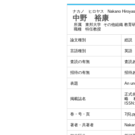
ナカノ ヒロヤス
Nakano Hiroya
中野 裕康
所属
東邦大学 その他組織 教育
職種
特任教授
論文種別
総説
言語種別
英語
査読の有無
査読
招待の有無
招待
表題
An un
正式名
掲載誌名
略 称
ISSN
巻・号・頁
7(6),
著者・共著者
Nakan