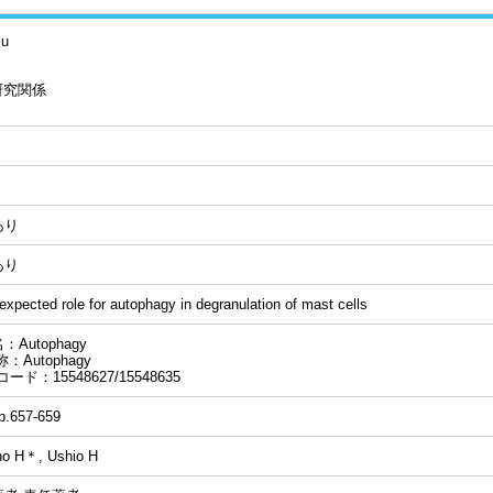
su
研究関係
あり
あり
expected role for autophagy in degranulation of mast cells
：Autophagy
：Autophagy
コード：15548627/15548635
pp.657-659
o H＊, Ushio H