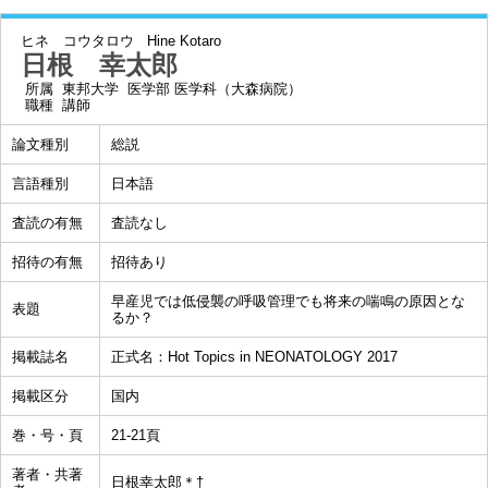
ヒネ コウタロウ
Hine Kotaro
日根 幸太郎
所属
東邦大学 医学部 医学科（大森病院）
職種
講師
論文種別
総説
言語種別
日本語
査読の有無
査読なし
招待の有無
招待あり
早産児では低侵襲の呼吸管理でも将来の喘鳴の原因とな
表題
るか？
掲載誌名
正式名：Hot Topics in NEONATOLOGY 2017
掲載区分
国内
巻・号・頁
21-21頁
著者・共著
日根幸太郎＊†