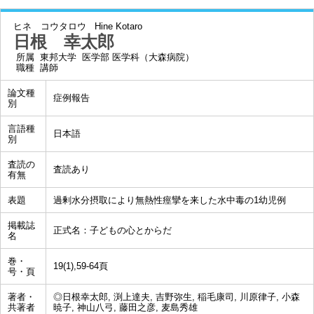
ヒネ コウタロウ
Hine Kotaro
日根 幸太郎
所属
東邦大学 医学部 医学科（大森病院）
職種
講師
論文種
症例報告
別
言語種
日本語
別
査読の
査読あり
有無
表題
過剰水分摂取により無熱性痙攣を来した水中毒の1幼児例
掲載誌
正式名：子どもの心とからだ
名
巻・
19(1),59-64頁
号・頁
著者・
◎日根幸太郎, 渕上達夫, 吉野弥生, 稲毛康司, 川原律子, 小森
共著者
暁子, 神山八弓, 藤田之彦, 麦島秀雄