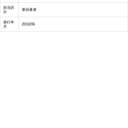
担当区
筆頭著者
分
発行年
2010/06
月