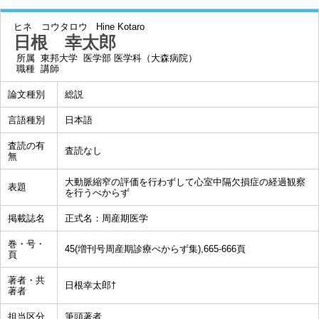
ヒネ コウタロウ
Hine Kotaro
日根 幸太郎
所属
東邦大学 医学部 医学科（大森病院）
職種
講師
論文種別
総説
言語種別
日本語
査読の有
査読なし
無
大動脈縮窄の評価を行わずして心室中隔欠損症の経過観察
表題
を行うべからず
掲載誌名
正式名：周産期医学
巻・号・
45(増刊号周産期診療べからず集),665-666頁
頁
著者・共
日根幸太郎†
著者
担当区分
筆頭著者