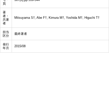
頁
著
者・
Mitsuyama S†, Abe F†, Kimura M†, Yoshida M†, Higuchi T†
共著
者
担当
最終著者
区分
発行
2015/08
年月