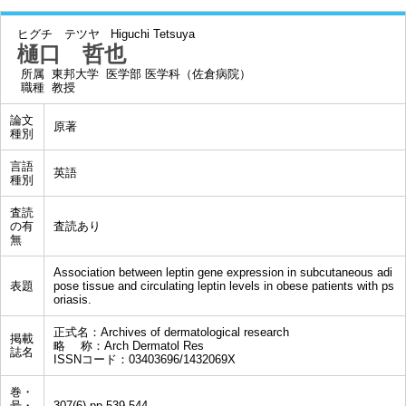
ヒグチ テツヤ
Higuchi Tetsuya
樋口 哲也
所属
東邦大学 医学部 医学科（佐倉病院）
職種
教授
論文
原著
種別
言語
英語
種別
査読
の有
査読あり
無
Association between leptin gene expression in subcutaneous adi
表題
pose tissue and circulating leptin levels in obese patients with ps
oriasis.
正式名：Archives of dermatological research
掲載
略 称：Arch Dermatol Res
誌名
ISSNコード：03403696/1432069X
巻・
号・
307(6),pp.539-544