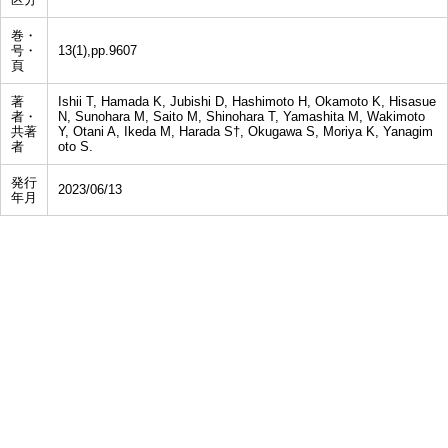
巻・
号・
13(1),pp.9607
頁
著
Ishii T, Hamada K, Jubishi D, Hashimoto H, Okamoto K, Hisasue
者・
N, Sunohara M, Saito M, Shinohara T, Yamashita M, Wakimoto
共著
Y, Otani A, Ikeda M, Harada S†, Okugawa S, Moriya K, Yanagim
者
oto S.
発行
2023/06/13
年月