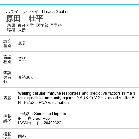
ハラダ ソウヘイ
Harada Souhei
原田 壮平
所属
東邦大学 医学部 医学科
職種
教授
論文
原著
種別
言語
英語
種別
査読
の有
査読あり
無
Waning cellular immune responses and predictive factors in main
表題
taining cellular immunity against SARS-CoV-2 six months after B
NT162b2 mRNA vaccination.
正式名：Scientific Reports
掲載
略 称：Sci Rep
誌名
ISSNコード：20452322
掲載
国外
区分