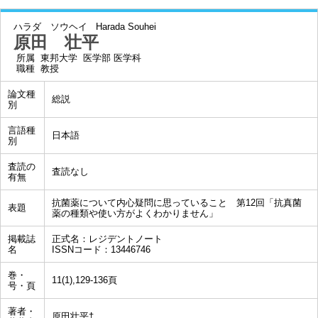
ハラダ ソウヘイ
Harada Souhei
原田 壮平
所属
東邦大学 医学部 医学科
職種
教授
論文種
総説
別
言語種
日本語
別
査読の
査読なし
有無
抗菌薬について内心疑問に思っていること 第12回「抗真菌
表題
薬の種類や使い方がよくわかりません」
掲載誌
正式名：レジデントノート
名
ISSNコード：13446746
巻・
11(1),129-136頁
号・頁
著者・
原田壮平†