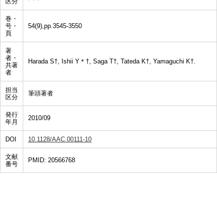
区分
巻・
号・
54(9),pp.3545-3550
頁
著
者・
Harada S†, Ishii Y＊†, Saga T†, Tateda K†, Yamaguchi K†.
共著
者
担当
筆頭著者
区分
発行
2010/09
年月
DOI
10.1128/AAC.00111-10
文献
PMID: 20566768
番号