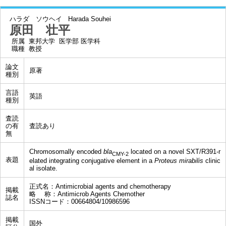
ハラダ ソウヘイ
Harada Souhei
原田 壮平
所属
東邦大学 医学部 医学科
職種
教授
論文
原著
種別
言語
英語
種別
査読
の有
査読あり
無
Chromosomally encoded
bla
located on a novel SXT/R391-r
CMY-2
表題
elated integrating conjugative element in a
Proteus mirabilis
clinic
al isolate.
正式名：Antimicrobial agents and chemotherapy
掲載
略 称：Antimicrob Agents Chemother
誌名
ISSNコード：00664804/10986596
掲載
国外