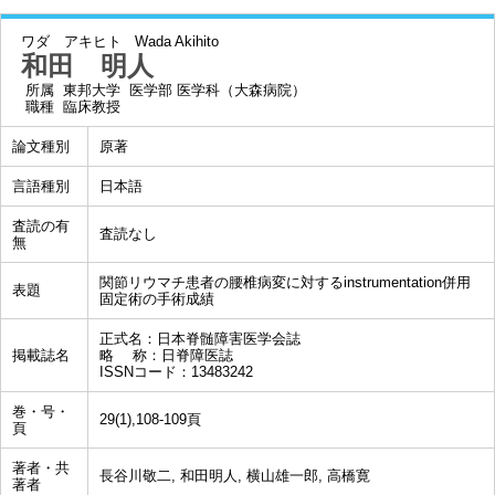
ワダ アキヒト
Wada Akihito
和田 明人
所属
東邦大学 医学部 医学科（大森病院）
職種
臨床教授
論文種別
原著
言語種別
日本語
査読の有
査読なし
無
関節リウマチ患者の腰椎病変に対するinstrumentation併用
表題
固定術の手術成績
正式名：日本脊髄障害医学会誌
掲載誌名
略 称：日脊障医誌
ISSNコード：13483242
巻・号・
29(1),108-109頁
頁
著者・共
長谷川敬二, 和田明人, 横山雄一郎, 高橋寛
著者