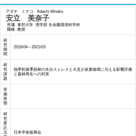
アダチ ミナコ
Adachi Minako
安立 美奈子
所属
東邦大学 理学部 生命圏環境科学科
職種
教授
研
究
2016/04～2021/03
期
間
研
究
熱帯乾燥季節林の水分ストレスと火災が炭素循環に与える影響評価
課
と森林再生への対策
題
実
施
形
態
研
究
委
託
元
日本学術振興会