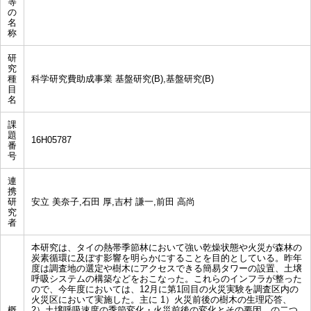
等
の
名
称
研
究
種
科学研究費助成事業 基盤研究(B),基盤研究(B)
目
名
課
題
16H05787
番
号
連
携
研
安立 美奈子,石田 厚,吉村 謙一,前田 高尚
究
者
本研究は、タイの熱帯季節林において強い乾燥状態や火災が森林の
炭素循環に及ぼす影響を明らかにすることを目的としている。昨年
度は調査地の選定や樹木にアクセスできる簡易タワーの設置、土壌
呼吸システムの構築などをおこなった。これらのインフラが整った
ので、今年度においては、12月に第1回目の火災実験を調査区内の
火災区において実施した。主に 1）火災前後の樹木の生理応答、
概
2）土壌呼吸速度の季節変化・火災前後の変化とその要因、の二つ