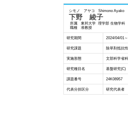
シモノ アヤコ
Shimono Ayako
下野 綾子
所属
東邦大学 理学部 生物学科
職種
准教授
研究期間
2024/04/01～
研究課題
除草剤抵抗性
実施形態
文部科学省
研究種目名
基盤研究(C)
課題番号
24K08957
代表分担区分
研究代表者