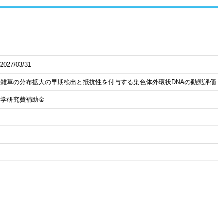
2027/03/31
雑草の分布拡大の早期検出と抵抗性を付与する染色体外環状DNAの動態評価
科学研究費補助金