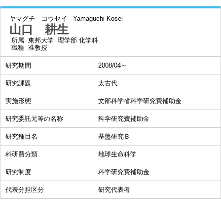
ヤマグチ コウセイ
Yamaguchi Kosei
山口 耕生
所属
東邦大学 理学部 化学科
職種
准教授
研究期間
2008/04～
研究課題
太古代
実施形態
文部科学省科学研究費補助金
研究委託元等の名称
科学研究費補助金
研究種目名
基盤研究Ｂ
科研費分類
地球生命科学
研究制度
科学研究費補助金
代表分担区分
研究代表者